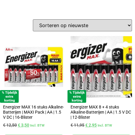
% Tijdelijk
% Tijdelijk
extra
extra
korting
korting
Energizer MAX 16 stuks Alkaline-
Energizer MAX 8 + 4 stuks
Batterijen | MAXI Pack | AA | 1.5
Alkaline-Batterijen | AA | 1.5 V DC
V DC | 16-Blister
| 12-Blister
€
12,50
€
3,50
€
11,95
€
2,95
Incl. BTW
Incl. BTW