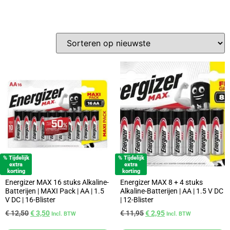
% Tijdelijk
% Tijdelijk
extra
extra
korting
korting
Energizer MAX 16 stuks Alkaline-
Energizer MAX 8 + 4 stuks
Batterijen | MAXI Pack | AA | 1.5
Alkaline-Batterijen | AA | 1.5 V DC
V DC | 16-Blister
| 12-Blister
€
12,50
€
3,50
€
11,95
€
2,95
Incl. BTW
Incl. BTW