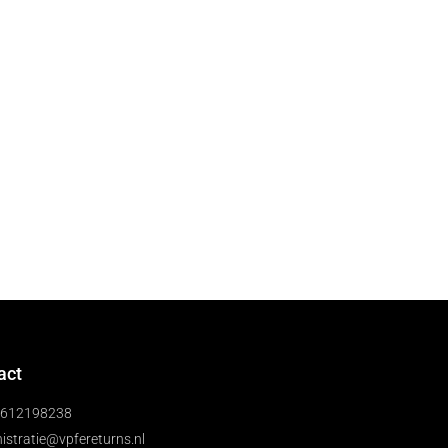
act
)612198238
istratie@vpfereturns.nl