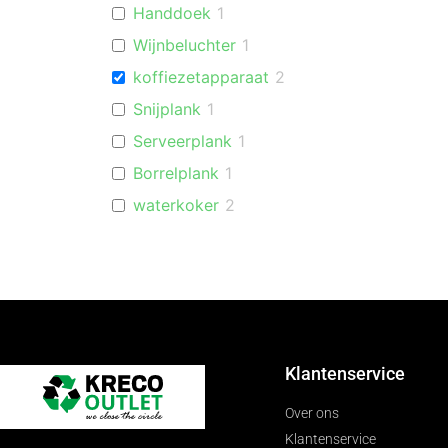
Handdoek
1
Wijnbeluchter
1
koffiezetapparaat
2
Snijplank
1
Serveerplank
1
Borrelplank
1
waterkoker
2
Koekenpan
1
Pannenset
1
Broodrooster
1
Handdoekhouder
2
Keukenorganiser
2
Klantenservice
Keukenrolhouder
1
Over ons
Klantenservice