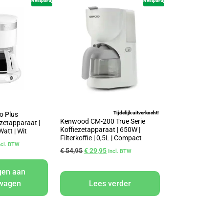
Restpartij
Restpartij
Tijdelijk uitverkocht!
io Plus
Kenwood CM-200 True Serie
zetapparaat |
Koffiezetapparaat | 650W |
Watt | Wit
Filterkoffie | 0,5L | Compact
ncl. BTW
€
54,95
€
29,95
Incl. BTW
gen aan
lwagen
Lees verder