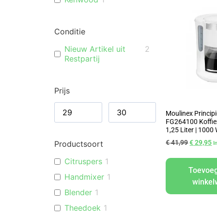
Conditie
Nieuw Artikel uit
2
Restpartij
Prijs
Moulinex Princip
FG264100 Koffie
1,25 Liter | 1000 
€
41,99
€
29,95
Productsoort
I
Citruspers
1
Toevoe
Handmixer
1
winke
Blender
1
Theedoek
1