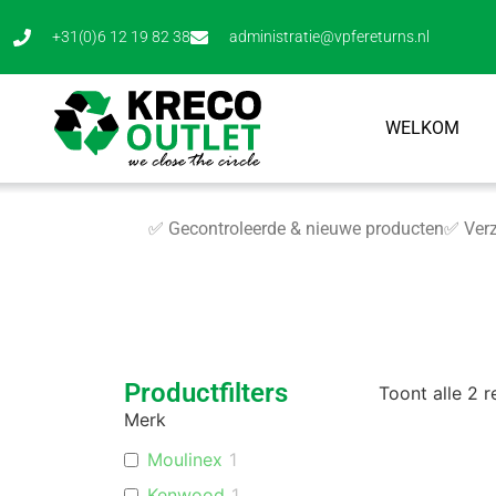
+31(0)6 12 19 82 38
administratie@vpfereturns.nl
WELKOM
✅ Gecontroleerde & nieuwe producten
✅ Verz
Productfilters
Toont alle 2 r
Merk
Moulinex
1
Kenwood
1