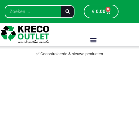
0
€
0,00
✅ Gecontroleerde & nieuwe producten
Restpar