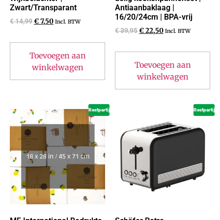
Zwart/Transparant
Antiaanbaklaag |
16/20/24cm | BPA-vrij
€
14,99
€
7,50
Incl. BTW
€
39,95
€
22,50
Incl. BTW
Toevoegen aan
Toevoegen aan
winkelwagen
winkelwagen
Restpartij
Restpartij