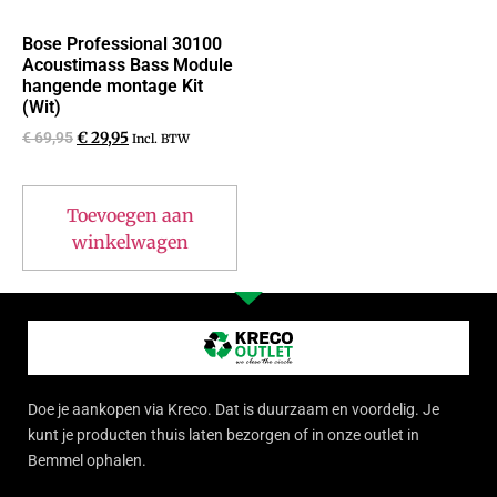
Bose Professional 30100
Acoustimass Bass Module
hangende montage Kit
(Wit)
€
69,95
€
29,95
Incl. BTW
Toevoegen aan
winkelwagen
Doe je aankopen via Kreco. Dat is duurzaam en voordelig. Je
kunt je producten thuis laten bezorgen of in onze outlet in
Bemmel ophalen.