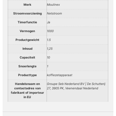
Merk
Moulinex
Stroomvoorziening
Netstroom
Timerfunctie
Ja
Vermogen
1000
Productgewicht
1.5
Inhoud
1,25
Capaciteit
10
Snoerlengte
1
Producttype
koffiezetapparaat
Handelsnaam en
Groupe Seb Nederland BV | De Schutterij
contactadres van
27, 3905 PK, Veenendaal Nederland
fabrikant of importeur
in EU