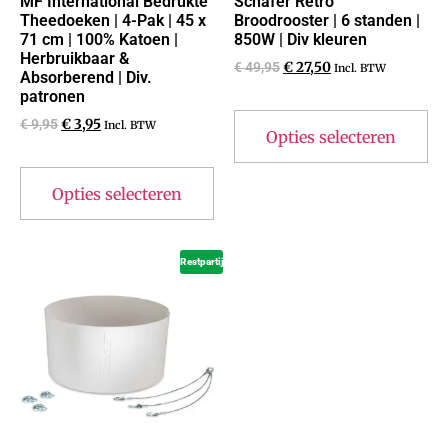
MF International Bedrukte
Schäfer Retro
Theedoeken | 4-Pak | 45 x
Broodrooster | 6 standen |
71 cm | 100% Katoen |
850W | Div kleuren
Herbruikbaar &
€
49,95
€
27,50
Incl. BTW
Absorberend | Div.
patronen
€
9,95
€
3,95
Incl. BTW
Opties selecteren
Opties selecteren
Restpartij