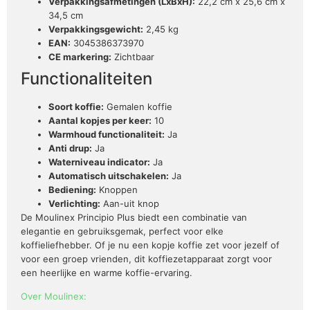
Verpakkingsafmetingen (LxBxH):
22,2 cm x 25,6 cm x
34,5 cm
Verpakkingsgewicht:
2,45 kg
EAN:
3045386373970
CE markering:
Zichtbaar
Functionaliteiten
Soort koffie:
Gemalen koffie
Aantal kopjes per keer:
10
Warmhoud functionaliteit:
Ja
Anti drup:
Ja
Waterniveau indicator:
Ja
Automatisch uitschakelen:
Ja
Bediening:
Knoppen
Verlichting:
Aan-uit knop
De Moulinex Principio Plus biedt een combinatie van
elegantie en gebruiksgemak, perfect voor elke
koffieliefhebber. Of je nu een kopje koffie zet voor jezelf of
voor een groep vrienden, dit koffiezetapparaat zorgt voor
een heerlijke en warme koffie-ervaring.
Over Moulinex: